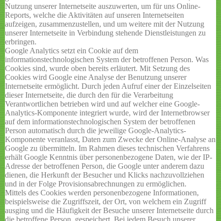
Nutzung unserer Internetseite auszuwerten, um für uns Online-
Reports, welche die Aktivitäten auf unseren Internetseiten
aufzeigen, zusammenzustellen, und um weitere mit der Nutzung
unserer Internetseite in Verbindung stehende Dienstleistungen zu
erbringen.
Google Analytics setzt ein Cookie auf dem
informationstechnologischen System der betroffenen Person. Was
Cookies sind, wurde oben bereits erläutert. Mit Setzung des
Cookies wird Google eine Analyse der Benutzung unserer
Internetseite ermöglicht. Durch jeden Aufruf einer der Einzelseiten
dieser Internetseite, die durch den für die Verarbeitung
Verantwortlichen betrieben wird und auf welcher eine Google-
Analytics-Komponente integriert wurde, wird der Internetbrowser
auf dem informationstechnologischen System der betroffenen
Person automatisch durch die jeweilige Google-Analytics-
Komponente veranlasst, Daten zum Zwecke der Online-Analyse an
Google zu übermitteln. Im Rahmen dieses technischen Verfahrens
erhält Google Kenntnis über personenbezogene Daten, wie der IP-
Adresse der betroffenen Person, die Google unter anderem dazu
dienen, die Herkunft der Besucher und Klicks nachzuvollziehen
und in der Folge Provisionsabrechnungen zu ermöglichen.
Mittels des Cookies werden personenbezogene Informationen,
beispielsweise die Zugriffszeit, der Ort, von welchem ein Zugriff
ausging und die Häufigkeit der Besuche unserer Internetseite durch
die betroffene Person, gespeichert. Bei jedem Besuch unserer