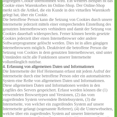
abgelegten Cookie übernommen wird. Ein weiteres Beispiel ist das
Cookie eines Warenkorbes im Online-Shop. Der Online-Shop
merkt sich die Artikel, die ein Kunde in den virtuellen Warenkorb
gelegt hat, über ein Cookie.
Die betroffene Person kann die Setzung von Cookies durch unsere
Internetseite jederzeit mittels einer entsprechenden Einstellung des
genutzten Internetbrowsers verhindern und damit der Setzung von
Cookies dauerhaft widersprechen. Ferner können bereits gesetzte
Cookies jederzeit über einen Internetbrowser oder andere
Softwareprogramme gelöscht werden. Dies ist in allen gängigen
Internetbrowsern möglich. Deaktiviert die betroffene Person die
Setzung von Cookies in dem genutzten Internetbrowser, sind unter
Umständen nicht alle Funktionen unserer Internetseite
vollumfänglich nutzbar.
4. Erfassung von allgemeinen Daten und Informationen
Die Internetseite der Hof Heinemann erfasst mit jedem Aufruf der
Internetseite durch eine betroffene Person oder ein automatisiertes
System eine Reihe von allgemeinen Daten und Informationen.
Diese allgemeinen Daten und Informationen werden in den
Logfiles des Servers gespeichert. Erfasst werden können die (1)
verwendeten Browsertypen und Versionen, (2) das vom
zugreifenden System verwendete Betriebssystem, (3) die
Internetseite, von welcher ein zugreifendes System auf unsere
Internetseite gelangt (sogenannte Referrer), (4) die Unterwebseiten,
welche über ein zugreifendes System auf unserer Internetseite