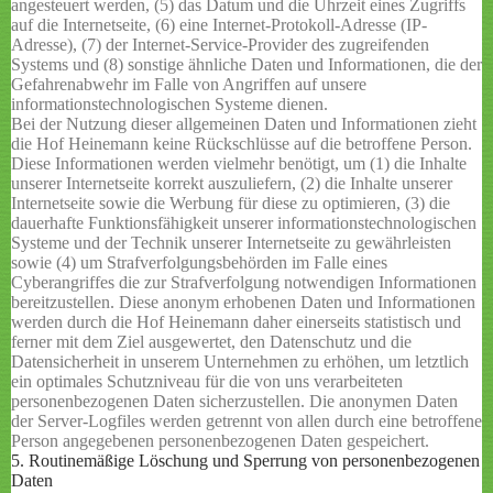
angesteuert werden, (5) das Datum und die Uhrzeit eines Zugriffs
auf die Internetseite, (6) eine Internet-Protokoll-Adresse (IP-
Adresse), (7) der Internet-Service-Provider des zugreifenden
Systems und (8) sonstige ähnliche Daten und Informationen, die der
Gefahrenabwehr im Falle von Angriffen auf unsere
informationstechnologischen Systeme dienen.
Bei der Nutzung dieser allgemeinen Daten und Informationen zieht
die Hof Heinemann keine Rückschlüsse auf die betroffene Person.
Diese Informationen werden vielmehr benötigt, um (1) die Inhalte
unserer Internetseite korrekt auszuliefern, (2) die Inhalte unserer
Internetseite sowie die Werbung für diese zu optimieren, (3) die
dauerhafte Funktionsfähigkeit unserer informationstechnologischen
Systeme und der Technik unserer Internetseite zu gewährleisten
sowie (4) um Strafverfolgungsbehörden im Falle eines
Cyberangriffes die zur Strafverfolgung notwendigen Informationen
bereitzustellen. Diese anonym erhobenen Daten und Informationen
werden durch die Hof Heinemann daher einerseits statistisch und
ferner mit dem Ziel ausgewertet, den Datenschutz und die
Datensicherheit in unserem Unternehmen zu erhöhen, um letztlich
ein optimales Schutzniveau für die von uns verarbeiteten
personenbezogenen Daten sicherzustellen. Die anonymen Daten
der Server-Logfiles werden getrennt von allen durch eine betroffene
Person angegebenen personenbezogenen Daten gespeichert.
5. Routinemäßige Löschung und Sperrung von personenbezogenen
Daten