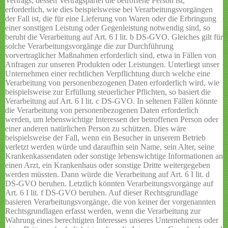
Vertrags, dessen Vertragspartei die betroffene Person ist,
erforderlich, wie dies beispielsweise bei Verarbeitungsvorgängen
der Fall ist, die für eine Lieferung von Waren oder die Erbringung
einer sonstigen Leistung oder Gegenleistung notwendig sind, so
beruht die Verarbeitung auf Art. 6 I lit. b DS-GVO. Gleiches gilt für
solche Verarbeitungsvorgänge die zur Durchführung
vorvertraglicher Maßnahmen erforderlich sind, etwa in Fällen von
Anfragen zur unseren Produkten oder Leistungen. Unterliegt unser
Unternehmen einer rechtlichen Verpflichtung durch welche eine
Verarbeitung von personenbezogenen Daten erforderlich wird, wie
beispielsweise zur Erfüllung steuerlicher Pflichten, so basiert die
Verarbeitung auf Art. 6 I lit. c DS-GVO. In seltenen Fällen könnte
die Verarbeitung von personenbezogenen Daten erforderlich
werden, um lebenswichtige Interessen der betroffenen Person oder
einer anderen natürlichen Person zu schützen. Dies wäre
beispielsweise der Fall, wenn ein Besucher in unserem Betrieb
verletzt werden würde und daraufhin sein Name, sein Alter, seine
Krankenkassendaten oder sonstige lebenswichtige Informationen an
einen Arzt, ein Krankenhaus oder sonstige Dritte weitergegeben
werden müssten. Dann würde die Verarbeitung auf Art. 6 I lit. d
DS-GVO beruhen. Letztlich könnten Verarbeitungsvorgänge auf
Art. 6 I lit. f DS-GVO beruhen. Auf dieser Rechtsgrundlage
basieren Verarbeitungsvorgänge, die von keiner der vorgenannten
Rechtsgrundlagen erfasst werden, wenn die Verarbeitung zur
Wahrung eines berechtigten Interesses unseres Unternehmens oder