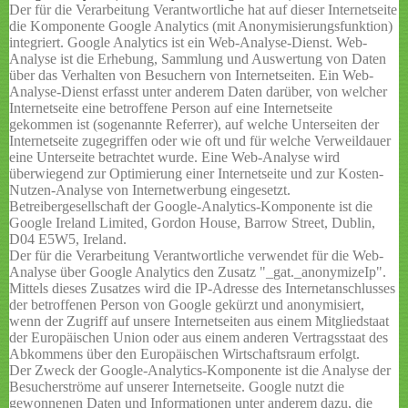
Der für die Verarbeitung Verantwortliche hat auf dieser Internetseite
die Komponente Google Analytics (mit Anonymisierungsfunktion)
integriert. Google Analytics ist ein Web-Analyse-Dienst. Web-
Analyse ist die Erhebung, Sammlung und Auswertung von Daten
über das Verhalten von Besuchern von Internetseiten. Ein Web-
Analyse-Dienst erfasst unter anderem Daten darüber, von welcher
Internetseite eine betroffene Person auf eine Internetseite
gekommen ist (sogenannte Referrer), auf welche Unterseiten der
Internetseite zugegriffen oder wie oft und für welche Verweildauer
eine Unterseite betrachtet wurde. Eine Web-Analyse wird
überwiegend zur Optimierung einer Internetseite und zur Kosten-
Nutzen-Analyse von Internetwerbung eingesetzt.
Betreibergesellschaft der Google-Analytics-Komponente ist die
Google Ireland Limited, Gordon House, Barrow Street, Dublin,
D04 E5W5, Ireland.
Der für die Verarbeitung Verantwortliche verwendet für die Web-
Analyse über Google Analytics den Zusatz "_gat._anonymizeIp".
Mittels dieses Zusatzes wird die IP-Adresse des Internetanschlusses
der betroffenen Person von Google gekürzt und anonymisiert,
wenn der Zugriff auf unsere Internetseiten aus einem Mitgliedstaat
der Europäischen Union oder aus einem anderen Vertragsstaat des
Abkommens über den Europäischen Wirtschaftsraum erfolgt.
Der Zweck der Google-Analytics-Komponente ist die Analyse der
Besucherströme auf unserer Internetseite. Google nutzt die
gewonnenen Daten und Informationen unter anderem dazu, die