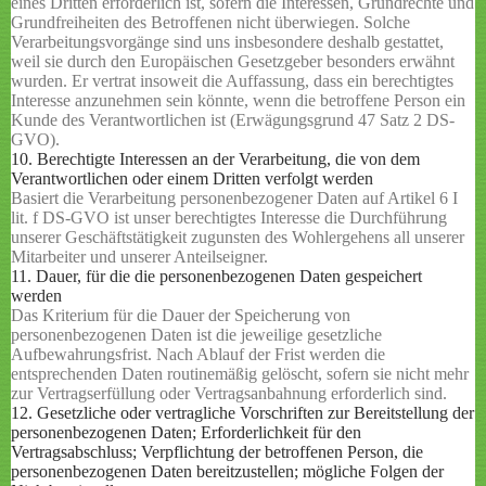
eines Dritten erforderlich ist, sofern die Interessen, Grundrechte und
Grundfreiheiten des Betroffenen nicht überwiegen. Solche
Verarbeitungsvorgänge sind uns insbesondere deshalb gestattet,
weil sie durch den Europäischen Gesetzgeber besonders erwähnt
wurden. Er vertrat insoweit die Auffassung, dass ein berechtigtes
Interesse anzunehmen sein könnte, wenn die betroffene Person ein
Kunde des Verantwortlichen ist (Erwägungsgrund 47 Satz 2 DS-
GVO).
10. Berechtigte Interessen an der Verarbeitung, die von dem
Verantwortlichen oder einem Dritten verfolgt werden
Basiert die Verarbeitung personenbezogener Daten auf Artikel 6 I
lit. f DS-GVO ist unser berechtigtes Interesse die Durchführung
unserer Geschäftstätigkeit zugunsten des Wohlergehens all unserer
Mitarbeiter und unserer Anteilseigner.
11. Dauer, für die die personenbezogenen Daten gespeichert
werden
Das Kriterium für die Dauer der Speicherung von
personenbezogenen Daten ist die jeweilige gesetzliche
Aufbewahrungsfrist. Nach Ablauf der Frist werden die
entsprechenden Daten routinemäßig gelöscht, sofern sie nicht mehr
zur Vertragserfüllung oder Vertragsanbahnung erforderlich sind.
12. Gesetzliche oder vertragliche Vorschriften zur Bereitstellung der
personenbezogenen Daten; Erforderlichkeit für den
Vertragsabschluss; Verpflichtung der betroffenen Person, die
personenbezogenen Daten bereitzustellen; mögliche Folgen der