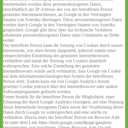
Internetseiten werden diese personenbezogenen Daten,
einschließlich der IP-Adresse des von der betroffenen Person
genutzten Internetanschlusses, an Google in den Vereinigten
Staaten von Amerika übertragen. Diese personenbezogenen Daten
werden durch Google in den Vereinigten Staaten von Amerika
gespeichert. Google gibt diese über das technische Verfahren
erhobenen personenbezogenen Daten unter Umständen an Dritte
weiter.
Die betroffene Person kann die Setzung von Cookies durch unsere
Internetseite, wie oben bereits dargestellt, jederzeit mittels einer
entsprechenden Einstellung des genutzten Internetbrowsers
verhindern und damit der Setzung von Cookies dauerhaft
widersprechen. Eine solche Einstellung des genutzten
Internetbrowsers würde auch verhindern, dass Google ein Cookie
auf dem informationstechnologischen System der betroffenen
Person setzt. Zudem kann ein von Google Analytics bereits
gesetzter Cookie jederzeit über den Internetbrowser oder andere
Softwareprogramme gelöscht werden.
Ferner besteht für die betroffene Person die Möglichkeit, einer
Erfassung der durch Google Analytics erzeugten, auf eine Nutzung
dieser Internetseite bezogenen Daten sowie der Verarbeitung dieser
Daten durch Google zu widersprechen und eine solche zu
verhindern. Hierzu muss die betroffene Person ein Browser-Add-
On unter dem Link https://tools.google.com/dlpage/gaoptout
herunterladen und installieren. Dieses Browser-Add-On teilt